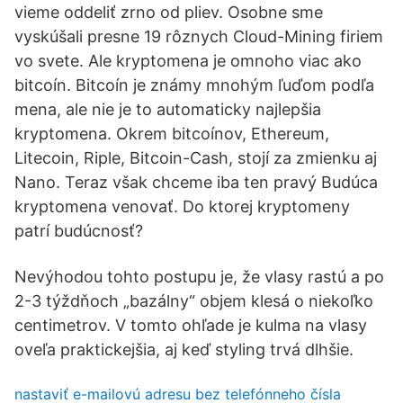
vieme oddeliť zrno od pliev. Osobne sme
vyskúšali presne 19 rôznych Cloud-Mining firiem
vo svete. Ale kryptomena je omnoho viac ako
bitcoín. Bitcoín je známy mnohým ľuďom podľa
mena, ale nie je to automaticky najlepšia
kryptomena. Okrem bitcoínov, Ethereum,
Litecoin, Riple, Bitcoin-Cash, stojí za zmienku aj
Nano. Teraz však chceme iba ten pravý Budúca
kryptomena venovať. Do ktorej kryptomeny
patrí budúcnosť?
Nevýhodou tohto postupu je, že vlasy rastú a po
2-3 týždňoch „bazálny“ objem klesá o niekoľko
centimetrov. V tomto ohľade je kulma na vlasy
oveľa praktickejšia, aj keď styling trvá dlhšie.
nastaviť e-mailovú adresu bez telefónneho čísla