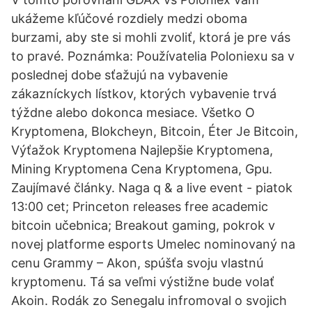
ukážeme kľúčové rozdiely medzi oboma
burzami, aby ste si mohli zvoliť, ktorá je pre vás
to pravé. Poznámka: Používatelia Poloniexu sa v
poslednej dobe sťažujú na vybavenie
zákazníckych lístkov, ktorých vybavenie trvá
týždne alebo dokonca mesiace. Všetko O
Kryptomena, Blokcheyn, Bitcoin, Éter Je Bitcoin,
Výťažok Kryptomena Najlepšie Kryptomena,
Mining Kryptomena Cena Kryptomena, Gpu.
Zaujímavé články. Naga q & a live event - piatok
13:00 cet; Princeton releases free academic
bitcoin učebnica; Breakout gaming, pokrok v
novej platforme esports Umelec nominovaný na
cenu Grammy – Akon, spúšťa svoju vlastnú
kryptomenu. Tá sa veľmi výstižne bude volať
Akoin. Rodák zo Senegalu infromoval o svojich