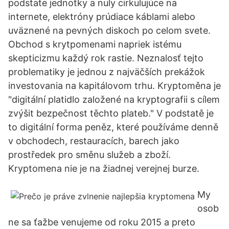
podstate jednotky a nuly cirkulujúce na
internete, elektróny prúdiace káblami alebo
uväznené na pevných diskoch po celom svete.
Obchod s krytpomenami napriek istému
skepticizmu každý rok rastie. Neznalosť tejto
problematiky je jednou z najväčších prekážok
investovania na kapitálovom trhu. Kryptoměna je
"digitální platidlo založené na kryptografii s cílem
zvýšit bezpečnost těchto plateb." V podstatě je
to digitální forma peněz, které používáme denně
v obchodech, restauracích, barech jako
prostředek pro směnu služeb a zboží.
Kryptomena nie je na žiadnej verejnej burze.
My
osob
ne sa ťažbe venujeme od roku 2015 a preto