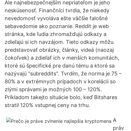
Ale najnebezpečnejším nepriateľom je jeho
neskúsenosť. Finančníci tvrdia, že niekedy
nevedomosť vyvoláva ešte väčšie falošné
sebavedomie ako poznanie. Reddit je web
stránka, kde ľudia zhromažďujú odkazy a
zdieľajú si ich navzájom. Tieto odkazy môžu
predstavovať obrázky, články, videá (naozaj
čokoľvek) a zdieľať ich v menších komunitách,
ktoré sú špecifické pre danú tému a ktoré sa
nazývajú "subreddits". Tvrdím, že norma je 75 –
80% a v extrémnych prípadoch v korelácii so
zlými správami je možných 100 – 120%.
Príkladom takejto situácie bolo, keď Bitshares
stratil 120% vstupnej ceny na trhu.
A
práv