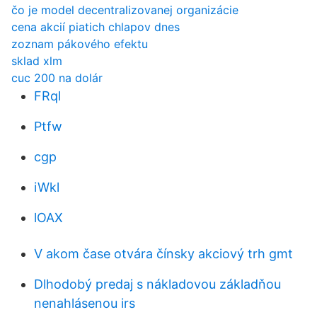
čo je model decentralizovanej organizácie
cena akcií piatich chlapov dnes
zoznam pákového efektu
sklad xlm
cuc 200 na dolár
FRql
Ptfw
cgp
iWkl
lOAX
V akom čase otvára čínsky akciový trh gmt
Dlhodobý predaj s nákladovou základňou
nenahlásenou irs