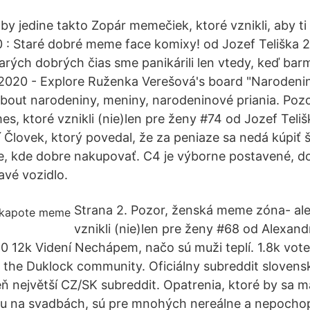
 jedine takto Zopár memečiek, ktoré vznikli, aby ti s
: Staré dobré meme face komixy! od Jozef Teliška 2
arých dobrých čias sme panikárili len vtedy, keď bar
.2020 - Explore Ruženka Verešová's board "Narodenin
bout narodeniny, meniny, narodeninové priania. Po
s, ktoré vznikli (nie)len pre ženy #74 od Jozef Teli
 Človek, ktorý povedal, že za peniaze sa nedá kúpiť šť
, kde dobre nakupovať. C4 je výborne postavené, do
avé vozidlo.
Strana 2. Pozor, ženská meme zóna- al
vznikli (nie)len pre ženy #68 od Alexan
0 12k Videní Nechápem, načo sú muži teplí. 1.8k vot
the Duklock community. Oficiálny subreddit sloven
ň největší CZ/SK subreddit. Opatrenia, ktoré by sa m
su na svadbách, sú pre mnohých nereálne a nepochop