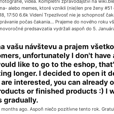
, fotografie, videa. Kompletní zpravodajství na wiki.bl
- alebo memes, ktoré vznikli (nie)len pre ženy #51
8, 17:50 6.6k Videní Trpezlivosť nie je schopnosť čak
správanie počas čakania… Prajeme do nového roku v
novoročné predsavzatia vydržali aspoň do 5. Január
a vašu návštevu a prajem všetko
mers, unfortunately I don't have
ould like to go to the eshop, that
ing longer. I decided to open it d
ou are interested, you can already 
roducts or finished products :) I w
 gradually.
 months ago. Aspoň niečo pozitívne tento rok. Grat