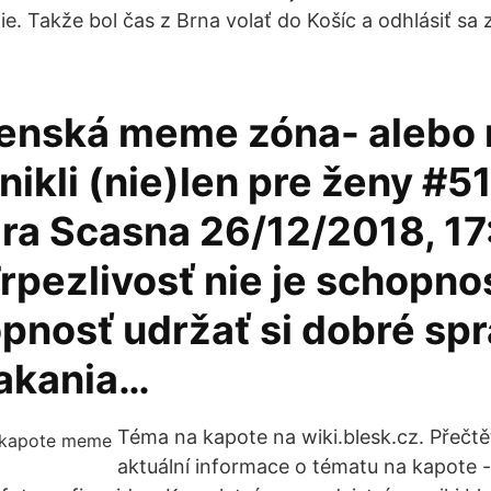
e. Takže bol čas z Brna volať do Košíc a odhlásiť sa 
ženská meme zóna- alebo
nikli (nie)len pre ženy #5
ra Scasna 26/12/2018, 17
rpezlivosť nie je schopno
opnosť udržať si dobré sp
akania…
Téma na kapote na wiki.blesk.cz. Přečtě
aktuální informace o tématu na kapote -