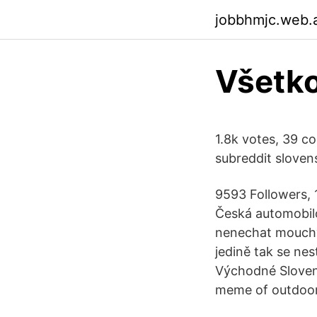
jobbhmjc.web.
Všetk
1.8k votes, 39 c
subreddit sloven
9593 Followers, 
Česká automobil
nenechat mouchy 
jedině tak se ne
Východné Sloven
meme of outdoor