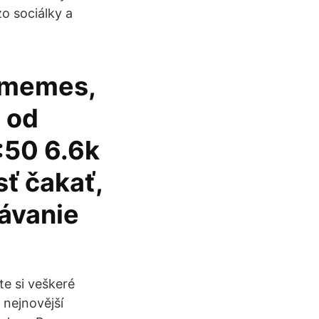
zo sociálky a
 memes,
1 od
:50 6.6k
sť čakať,
rávanie
te si veškeré
 nejnovější