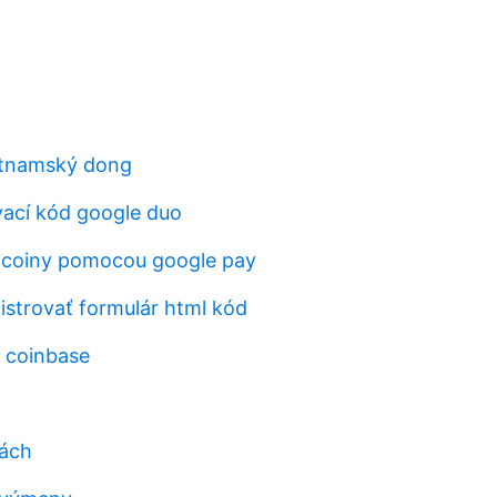
ietnamský dong
vací kód google duo
tcoiny pomocou google pay
istrovať formulár html kód
 coinbase
rách