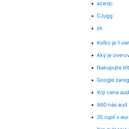
azwqc
CJugg
zk
Koľko je 1 v
Aký je overo
Nakupujte bi
Google zareg
Xrp cena aud
460 nás aud
35 rupií v eu