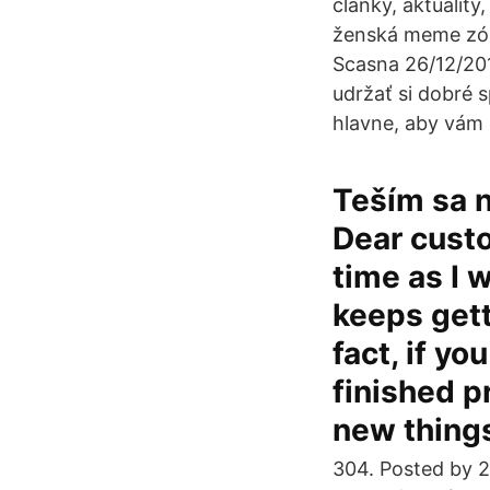
články, aktuality
ženská meme zóna
Scasna 26/12/201
udržať si dobré 
hlavne, aby vám 
Teším sa n
Dear custo
time as I w
keeps gett
fact, if y
finished p
new things
304. Posted by 2