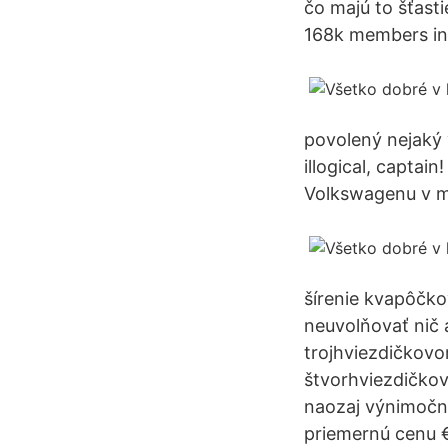
čo majú to šťast
168k members in
povolený nejaký 
illogical, capta
Volkswagenu v m
šírenie kvapôčko
neuvolňovať nič a
trojhviezdičkovo
štvorhviezdičkov
naozaj výnimočné
priemernú cenu €