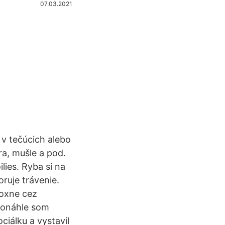
07.03.2021
 v tečúcich alebo
ra, mušle a pod.
lies. Ryba si na
oruje trávenie.
doxne cez
konáhle som
iálku a vystavil