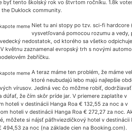
ie byť tento školský rok vo štvrtom ročníku. 1.8k vot
 the Duklock community.
Niet tu ani stopy po tzv. sci-fi hardcore
vysvetľovaná pomocou rozumu a vedy, 
vedecký nedostatok, od ktorého sa všetko odpichuje)
in! V květnu zaznamenal evropský trh s novými automo
odelovém žebříčku.
A teraz máme ten problém, že máme veľ
ktoré neubudajú lebo majú najlepšie obd
vých vírusov. Jediná vec čo môžme robiť, dodržiavať
 dúfať, že čím skôr príde jar. V priemere zaplatíte v
m hoteli v destinácii Hanga Roa € 132,55 za noc a v
om hoteli v destinácii Hanga Roa € 272,27 za noc. A
, môžete si nájsť päťhviezdičkový hotel v destináci
 494,53 za noc (na základe cien na Booking.com).