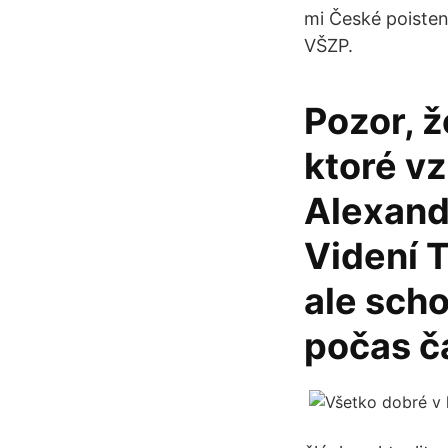
mi České poisteni
VŠZP.
Pozor, 
ktoré vz
Alexand
Videní T
ale sch
počas č