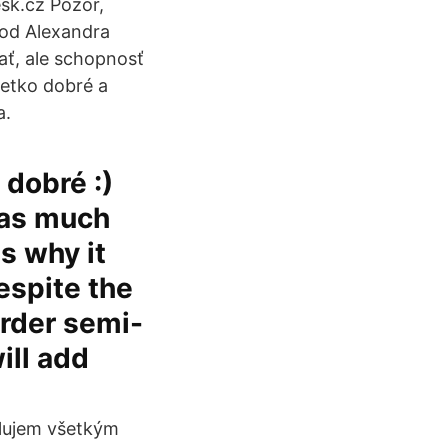
esk.cz Pozor,
 od Alexandra
ať, ale schopnosť
šetko dobré a
a.
 dobré :)
 as much
's why it
espite the
order semi-
ill add
ulujem všetkým