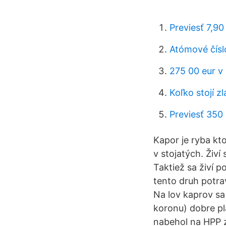
Previesť 7,90
Atómové čísl
275 00 eur v
Koľko stojí zl
Previesť 350 
Kapor je ryba kto
v stojatých. Živ
Taktiež sa živí 
tento druh potrav
Na lov kaprov sa
koronu) dobre p
nabehol na HPP 