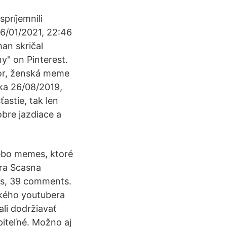
príjemnili
6/01/2021, 22:46
man skričal
y" on Pinterest.
zor, ženská meme
ška 26/08/2019,
astie, tak len
bre jazdiace a
ebo memes, ktoré
dra Scasna
es, 39 comments.
ského youtubera
ali dodržiavať
iteľné. Možno aj