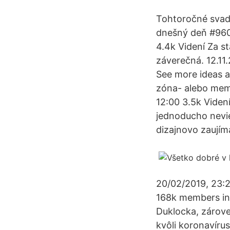
Tohtoročné svadby
dnešný deň #960 
4.4k Videní Za st
záverečná. 12.11
See more ideas a
zóna- alebo meme
12:00 3.5k Videní
jednoducho nevie
dizajnovo zaujím
20/02/2019, 23:2
168k members in 
Duklocka, zárove
kvôli koronavíru