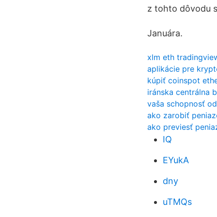
z tohto dôvodu 
Januára.
xlm eth tradingvie
aplikácie pre kry
kúpiť coinspot et
iránska centrálna 
vaša schopnosť od
ako zarobiť peniaz
ako previesť penia
IQ
EYukA
dny
uTMQs