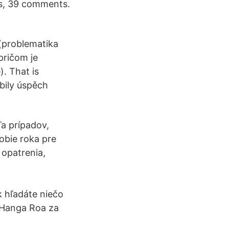
es, 39 comments.
 (problematika
pričom je
. That is
bily úspěch
a prípadov,
obie roka pre
 opatrenia,
k hľadáte niečo
i Hanga Roa za