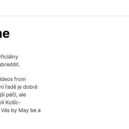
me
ficiálny
breddit.
videos from
í řadě je dobré
í péči, ale
lí Košíc-
 Vás by May be a