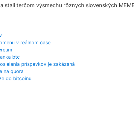
sa stali terčom výsmechu rôznych slovenských MEME
w
ptomenu v reálnom čase
hereum
banka btc
osielania príspevkov je zakázaná
e na quora
ze do bitcoinu