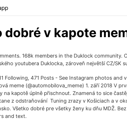
app
o dobré v kapote me
omments. 168k members in the Duklock community. O
ského youtubera Duklocka, zároveň největší CZ/SK su
11 Following, 471 Posts - See Instagram photos and 
ová meme (@automobilova_meme) 1. září 2018 V prvn
na kapotě úplně přischnout. Znamená to sice častějš
stane z odstraňování Tuning zrazy v Košiciach a v oko
sko. Všetko dobré pre všetky ženy ku dňu MDŽ. Bez
s and text.