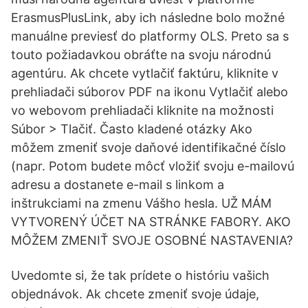
ErasmusPlusLink, aby ich následne bolo možné
manuálne previesť do platformy OLS. Preto sa s
touto požiadavkou obráťte na svoju národnú
agentúru. Ak chcete vytlačiť faktúru, kliknite v
prehliadači súborov PDF na ikonu Vytlačiť alebo
vo webovom prehliadači kliknite na možnosti
Súbor > Tlačiť. Často kladené otázky Ako
môžem zmeniť svoje daňové identifikačné číslo
(napr. Potom budete môcť vložiť svoju e-mailovú
adresu a dostanete e-mail s linkom a
inštrukciami na zmenu Vášho hesla. UŽ MÁM
VYTVORENÝ ÚČET NA STRÁNKE FABORY. AKO
MÔŽEM ZMENIŤ SVOJE OSOBNÉ NASTAVENIA?
Uvedomte si, že tak prídete o históriu vašich
objednávok. Ak chcete zmeniť svoje údaje,