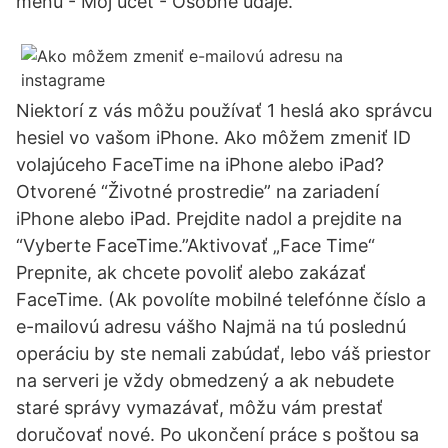
menu - Môj účet - Osobné údaje.
Niektorí z vás môžu používať 1 heslá ako správcu
hesiel vo vašom iPhone. Ako môžem zmeniť ID
volajúceho FaceTime na iPhone alebo iPad?
Otvorené “Životné prostredie” na zariadení
iPhone alebo iPad. Prejdite nadol a prejdite na
“Vyberte FaceTime.”Aktivovať „Face Time“
Prepnite, ak chcete povoliť alebo zakázať
FaceTime. (Ak povolíte mobilné telefónne číslo a
e-mailovú adresu vášho Najmä na tú poslednú
operáciu by ste nemali zabúdať, lebo váš priestor
na serveri je vždy obmedzený a ak nebudete
staré správy vymazávať, môžu vám prestať
doručovať nové. Po ukončení práce s poštou sa