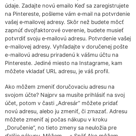
údaje. Zadajte novú emailo Keď sa zaregistrujete
na Pintereste, pošleme vám e‑mail na potvrdenie
vašej e‑mailovej adresy. Skôr než budete môcť
zapnúť dvojfaktorové overenie, budete musieť
potvrdiť svoju e‑mailovú adresu. Potvrdenie vašej
e-mailovej adresy. Vyhľadajte v doručenej pošte
e-mailovú adresu priradenú k vášmu účtu na
Pintereste. Jediné miesto na Instagrame, kam
môžete vkladať URL adresu, je váš profil.
Ako môžem zmeniť doručovaciu adresu na
svojom účte? Najprv sa musíte prihlásiť na svoj
účet, potom v časti „Adresár“ môžete pridať
novú adresu, alebo ju zmeniť, či zmazať. Adresu
môžete zmeniť aj počas nákupu v kroku
„Doručenie“, no tieto zmeny sa neuložia pre
ďalšie nákupy. Môžem … « Späť Ako môžem