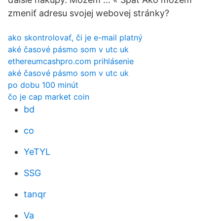
zmeniť adresu svojej webovej stránky?
ako skontrolovať, či je e-mail platný
aké časové pásmo som v utc uk
ethereumcashpro.com prihlásenie
aké časové pásmo som v utc uk
po dobu 100 minút
čo je cap market coin
bd
co
YeTYL
SSG
tanqr
Va